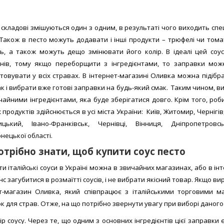
ці складові змішуються один з одним, в результаті чого виходить сп
 Також в песто можуть додавати і інші продукти – трюфелі чи тома
ть, а також можуть дещо змінювати його колір. В ідеалі цей соу
нів, тому якщо переборщити з інгредієнтами, то заправки може
товувати у всіх стравах. В інтернет-магазині Оливка можна підібр
так і вибрати вже готові заправки на будь-який смак. Таким чином, 
чайними інгредієнтами, яка буде зберігатися довго. Крім того, роб
продуктів здійснюється в усі міста України: Київ, Житомир, Чернігів,
ицький, Івано-Франківськ, Чернівці, Вінниця, Дніпропетровс
нецької області.
трібно знати, щоб купити соус песто
ти італійські соуси в Україні можна в звичайних магазинах, або в ін
с загубитися в розмаїтті соусів, і не вибрати якісний товар. Якщо в
т-магазин Оливка, який співпрацює з італійськими торговими 
к для страв. Отже, на що потрібно звернути увагу при виборі даного
ір соусу. Через те, що одним з основних інгредієнтів цієї заправки є 