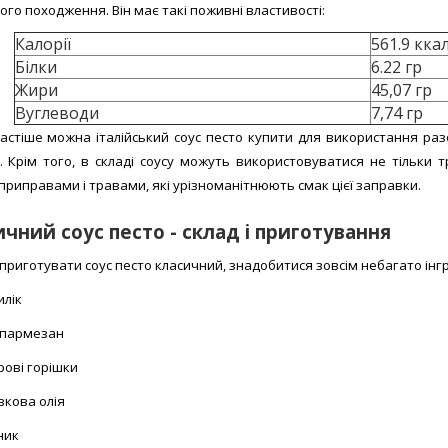
ого походження. Він має такі поживні властивості:
Калорії
561.9 кка
Білки
6.22 гр
Жири
45,07 гр
Вуглеводи
7,74 гр
астіше можна італійський соус песто купити для використання разо
. Крім того, в складі соусу можуть використовуватися не тільки 
приправами і травами, які урізноманітнюють смак цієї заправки.
чний соус песто - склад і приготування
приготувати соус песто класичний, знадобитися зовсім небагато інгре
илік
р пармезан
рові горішки
вкова олія
ник