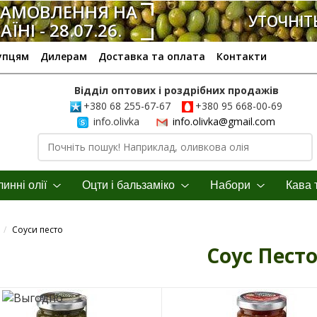
ЗАМОВЛЕННЯ НА
УТОЧНІТ
ЇНІ - 28.07.26.
упцям
Дилерам
Доставка та оплата
Контакти
Відділ оптових і роздрібних продажів
+380 68 255-67-67
+380 95 668-00-69
info.olivka
info.olivka@gmail.com
инні олії
Оцти і бальзаміко
Hабори
Кава 
/
Соуси песто
Соус Пест