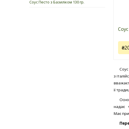
Соус Песто з Базиліком 130 гр.
Соус
₴2
Соус
з італі
вважаєть
Код 
її трад
Виро
(Італі
Осно
Для 
надає 
ідеал
Має при
різот
Пере
Скла