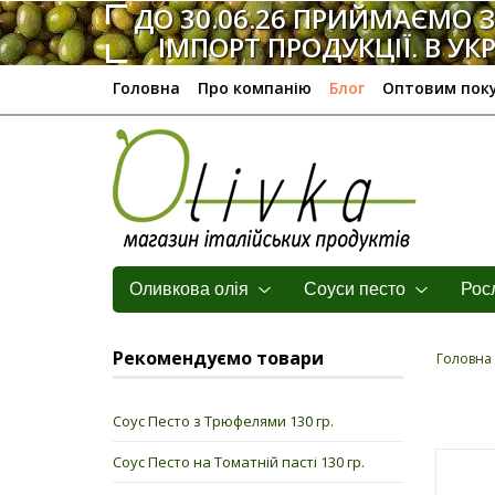
ДО 30.06.26 ПРИЙМАЄМО 
ІМПОРТ ПРОДУКЦІЇ. В УКРА
Головна
Про компанію
Блог
Оптовим пок
Оливкова олія
Соуси песто
Росл
Рекомендуємо товари
Головна
Соус Песто з Трюфелями 130 гр.
Соус Песто на Томатній пасті 130 гр.