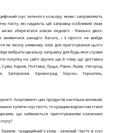
ецифічний соус зеленого кольору, яким і заправляють
тну пасту, які надають цій заправці особливий смак
с може зберігатися зовсім недовго - близько двох-
 виявитися занадто багато, і її просто не вийде
ати як якісну оливкову олію для приготування цього
вийде вибрати ідеальну заправку для будь-якої страви
ити покупку на сайті зручно ще й тому, що доставка
 Суми, Харків, Полтава, Луцьк, Рівне, Львів, Ужгород,
ьк, Запоріжжя, Кіровоград, Херсон, Тернопіль,
тернеті. Асортимент цих продуктів настільки великий,
ирішено купити соус песто, то кращим варіантом стане
марками, що займаються приготуванням класичних
 соусу?
базилік, традиційний її колір - зелений. Часто в соус