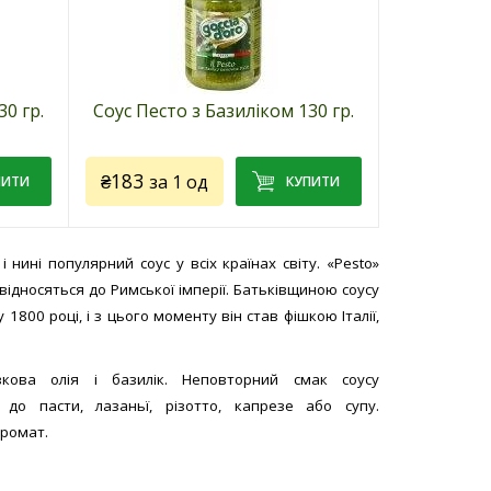
0 гр.
Соус Песто з Базиліком 130 гр.
₴183
за 1 од
 нині популярний соус у всіх країнах світу. «Pesto»
 відносяться до Римської імперії. Батьківщиною соусу
1800 році, і з цього моменту він став фішкою Італії,
Код товару:
0723
»
Виробник:
ТМ «Goccia D’oro»
(Італія)
вкова олія і базилік. Неповторний смак соусу
:
Для чого використовують:
до пасти, лазаньї, різотто, капрезе або супу.
ронів,
ідеальне доповнення до м'яса,
аромат.
ів
пасти, різотто, супів
Склад:
оливкова олія Extra Virgin,