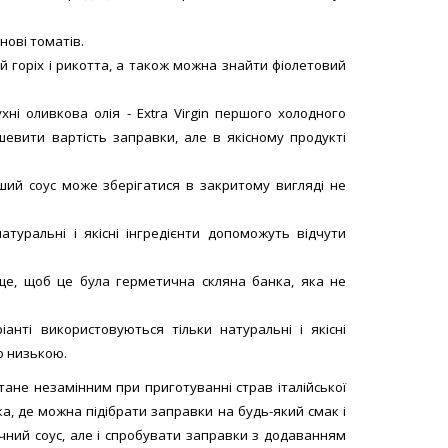
нові томатів.
й горіх і рикотта, а також можна знайти фіолетовий
хні оливкова олія - Extra Virgin першого холодного
евити вартість заправки, але в якісному продукті
ший соус може зберігатися в закритому вигляді не
атуральні і якісні інгредієнти допоможуть відчути
аще, щоб це була герметична скляна банка, яка не
анті використовуються тільки натуральні і якісні
о низькою.
тане незамінним при приготуванні страв італійської
ка, де можна підібрати заправки на будь-який смак і
чний соус, але і спробувати заправки з додаванням