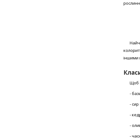
рослинн
Найч
колорит
іншими 
Класи
Щоб 
- баз
- си
- кед
- оли
- час