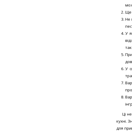
мож
Ще 
Не 
пес
У я
від
так
При
дов
У с
тра
Вар
про
Вар
інг
Ці н
кухні. 
для при