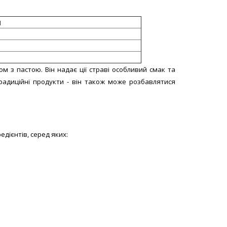
л
м з пастою. Він надає ції страві особливий смак та
традиційні продукти - він також може розбавлятися
дієнтів, серед яких: