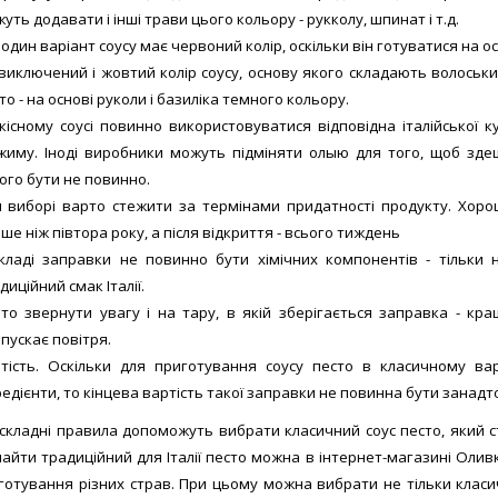
уть додавати і інші трави цього кольору - рукколу, шпинат і т.д.
один варіант соусу має червоний колір, оскільки він готуватися на ос
виключений і жовтий колір соусу, основу якого складають волоськи
то - на основі руколи і базиліка темного кольору.
кісному соусі повинно використовуватися відповідна італійської ку
жиму. Іноді виробники можуть підміняти олыю для того, щоб здеш
ого бути не повинно.
 виборі варто стежити за термінами придатності продукту. Хоро
ше ніж півтора року, а після відкриття - всього тиждень
кладі заправки не повинно бути хімічних компонентів - тільки н
диційний смак Італії.
то звернути увагу і на тару, в якій зберігається заправка - кр
пускає повітря.
тість. Оскільки для приготування соусу песто в класичному варі
редієнти, то кінцева вартість такої заправки не повинна бути занадт
ескладні правила допоможуть вибрати класичний соус песто, який с
Знайти традиційний для Італії песто можна в інтернет-магазині Олив
готування різних страв. При цьому можна вибрати не тільки класи