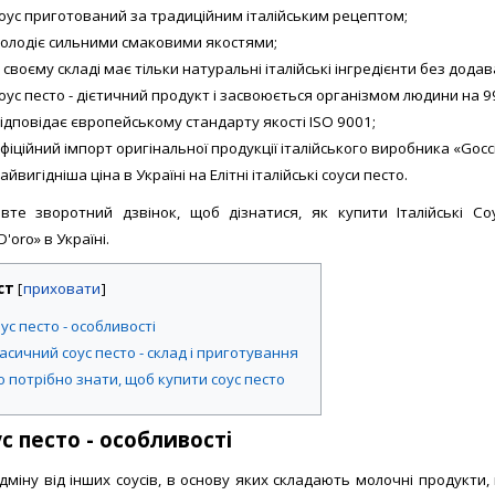
армезан, часник, очищені і
Покоріно і Грона Подано, сіль
оус приготований за традиційним італійським рецептом;
ті трюфеля
часник, чилі
олодіє сильними смаковими якостями;
:
130 гр, банка (скло)
Тара:
130 гр, банка (скло)
 своєму складі має тільки натуральні італійські інгредієнти без дод
оус песто - дієтичний продукт і засвоюється організмом людини на 9
5
5
9 відгуків
9 в
/5
/5
ідповідає європейському стандарту якості ISO 9001;
В наявності
В наявності
фіційний імпорт оригінальної продукції італійського виробника «Gocci
айвигідніша ціна в Україні на Елітні італійські соуси песто.
ЗАМОВИТИ!
ПОРІВНЯТИ
ЗАМОВИТИ!
ПОРІВ
вте зворотний дзвінок, щоб дізнатися, як купити Італійські С
D'oro» в Україні.
ст
[
]
ус песто - особливості
асичний соус песто - склад і приготування
 потрібно знати, щоб купити соус песто
с песто - особливості
ідміну від інших соусів, в основу яких складають молочні продукти, 