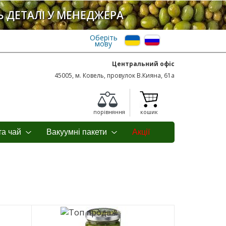
Ь ДЕТАЛІ У МЕНЕДЖЕРА
Оберіть
мову
Центральний офіс
45005, м. Ковель, провулок В.Кияна, 61а
порівняння
кошик
та чай
Вакуумні пакети
Акції
о