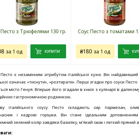
 Песто з Трюфелями 130 гр.
Соус Песто з томатами 13
08
₴180
за 1 од
за 1 од
 Песто є незамінним атрибутом італійської кухні. Він найдавніший і
йської означає «тиснути», «розтирати». Перші згадки про соуси Песто
ся місто Генуя. Вперше його згадали в книзі з кулінарії в далекому 
товару:
2864
Код товару:
0730
иційною гастрономічною родзинкою.
бник:
ТМ «Goccia D’oro»
Виробник:
ТМ «Goccia D’oro
я)
(Італія)
ву італійського соусу Песто складають сир пармезан, оли
чого використовують:
Для чого використовують
часник і кедрові горішки. Він стане ідеальним доповненням 
ьне доповнення до пасти,
ідеальне доповнення до мака
ємний зелений колір завдяки базиліку, м'який смак і легкий пряний 
то, супів
м'ясної продукції, різотто, суп
ваги:
д:
оливкова олія Extra Virgin,
Склад:
томатна паста, сир