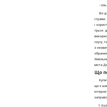
- сіль
Всі 
страви.
і корис
трьох д
викорис
соусу, 
з незви
обраних 
Хмельн
міста До
Що по
Купи
що є шан
інтерне
заправо
Кол