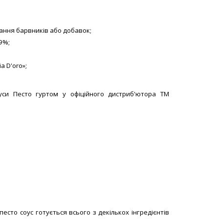
,
сир пармезан, сіль, часник, базилік
Тара:
130 гр, банка (скло)
авання барвників або добавок;
5
10 відгуків
/5
9%;
ідгуків
В наявності
a D'oro»;
ЗАМОВИТИ!
ПОРІВНЯТИ
НЯТИ
оуси Песто гуртом у офіційного дистриб'ютора ТМ
песто соус готується всього з декількох інгредієнтів