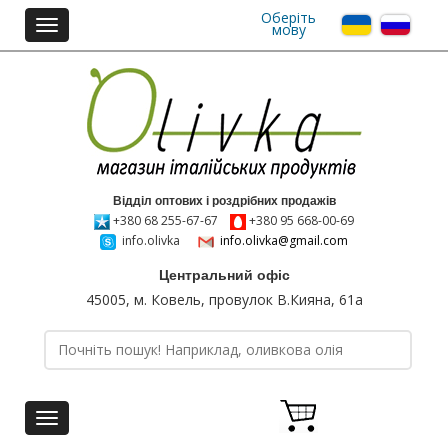
Оберіть
Toggle
мову
navigation
Відділ оптових і роздрібних продажів
+380 68 255-67-67
+380 95 668-00-69
info.olivka
info.olivka@gmail.com
Центральний офіс
45005, м. Ковель, провулок В.Кияна, 61а
Toggle
navigation