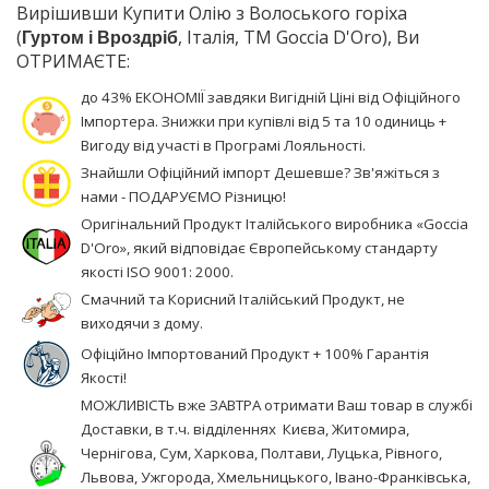
Вирішивши Купити Олію з Волоського горіха
(
Гуртом і Вроздріб
, Італія, TM Goccia D'Oro), Ви
ОТРИМАЄТЕ:
до 43% ЕКОНОМІЇ завдяки Вигідній Ціні від Офіційного
Імпортера. Знижки при купівлі від 5 та 10 одиниць +
Вигоду від участі в Програмі Лояльності.
Знайшли Офіційний імпорт Дешевше? Зв'яжіться з
нами - ПОДАРУЄМО Різницю!
Оригінальний Продукт Італійського виробника «Goccia
D'Oro», який відповідає Європейському стандарту
якості ISO 9001: 2000.
Смачний та Корисний Італійський Продукт, не
виходячи з дому.
Офіційно Імпортований Продукт + 100% Гарантія
Якості!
МОЖЛИВІСТЬ вже ЗАВТРА отримати Ваш товар в службі
Доставки, в т.ч. відділеннях Києва, Житомира,
Чернігова, Сум, Харкова, Полтави, Луцька, Рівного,
Львова, Ужгорода, Хмельницького, Івано-Франківська,