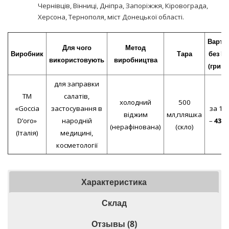
Чернівців, Вінниці, Дніпра, Запоріжжя, Кіровограда,
Херсона, Тернополя, міст Донецької області.
Вартіс
Для чого
Метод
Виробник
Тара
без П
використовують
виробництва
(гривн
для заправки
ТМ
салатів,
холодний
500
«Goccia
застосування в
за 1 о
віджим
мл,пляшка
D’oro»
народній
–
435
,
(нерафінована)
(скло)
(Італія)
медицині,
косметології
Характеристика
Склад
Отзывы (8)