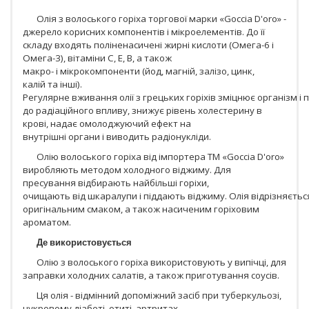
Олія з волоського горіха торгової марки «Goccia D'oro» -
джерело корисних компонентів і мікроелементів. До її
складу входять поліненасичені жирні кислоти (Омега-6 і
Омега-3), вітаміни С, Е, В, а також
макро- і мікрокомпоненти (йод, магній, залізо, цинк,
калій та інші).
Регулярне вживання олії з грецьких горіхів зміцнює організм і п
до радіаційного впливу, знижує рівень холестерину в
крові, надає омолоджуючий ефект на
внутрішні органи і виводить радіонукліди.
Олію волоського горіха від імпортера TM «Goccia D'oro»
виробляють методом холодного віджиму. Для
пресування відбирають найбільші горіхи,
очищають від шкаралупи і піддають віджиму. Олія відрізняєть
оригінальним смаком, а також насиченим горіховим
ароматом.
Де
використовується
Олію з волоського горіха використовують у випічці, для
заправки холодних салатів, а також приготування соусів.
Ця олія - відмінний допоміжний засіб при туберкульозі,
цукровому діабеті, отиті, артритах,