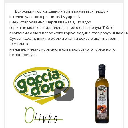
Волоський горіх з давніх часів вважається плодом
інтелектуального розвитку і мудрості.
Вчені стародавньої Персії вважали, що ядро
горіха це мозок, а видавлена з нього олія - розум. Тобто,
вживаючи олію з волоського горіха людина стає розумнішою і 
Сучасні дослідники не змогли знайти доказів цієї гіпотези,
але тим не
менш величезну корисність олії з волоського горіха ніхто
не заперечує.