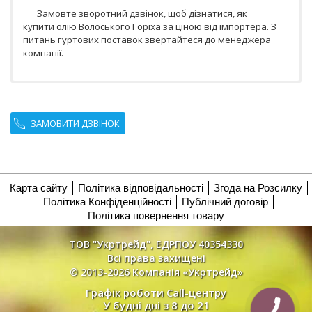
Замовте зворотний дзвінок, щоб дізнатися, як
купити олію Волоського Горіха за ціною від імпортера. З
питань гуртових поставок звертайтеся до менеджера
компанії.
ЗАМОВИТИ ДЗВІНОК
Карта сайту
Політика відповідальності
Згода на Розсилку
Політика Конфіденційності
Публічний договір
Політика повернення товару
ТОВ "Укртрейд", ЕДРПОУ 40354330
Всі права захищені
© 2013-2026 Компанія «Укртрейд»
Графік роботи Call-центру
У будні дні з 8 до 21