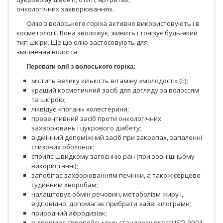
онкологічних захворюваннях.
Олію з волоського горіха активно використовують і в
косметології. Вона зволожує, живить і тонізує будь-який
тип шкіри. Ще цю олію застосовують для
зміцнення волосся.
Переваги
олії
з
волоського
горіха
:
містить велику кількість вітаміну «молодості» (Е);
кращий косметичний засіб для догляду за волоссям
та шкірою;
ліквідує «погані» холестерини;
превентивний засіб проти онкологічних
захворювань і цукрового діабету;
відмінний допоміжний засіб при закрепах, запаленні
слизових оболонок;
сприяє швидкому загоєнню ран (при зовнішньому
використанні);
запобігає захворюванням печінки, а також серцево-
судинним хворобам;
налаштовує обмін речовин, метаболізм жиру і,
відповідно, допомагає прибрати зайві кілограми;
природний афродизіак;
відповідає європейському стандарту якості ISO 9001;