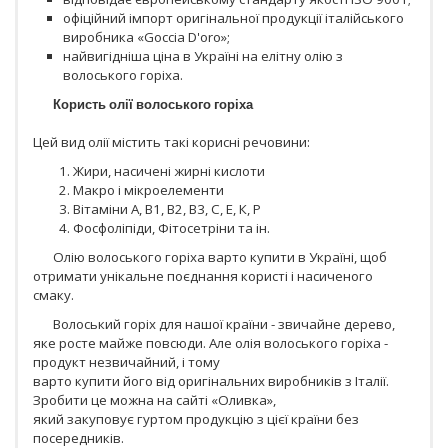
офіційний імпорт оригінальної продукції італійського
виробника «Goccia D'oro»;
найвигідніша ціна в Україні на елітну олію з
волоського горіха.
Користь олії волоського горіха
Цей вид олії містить такі корисні речовини:
Жири, насичені жирні кислоти
Макро і мікроелементи
Вітаміни А, В1, В2, В3, С, Е, К, Р
Фосфоліпіди, Фітосетріни та ін.
Олію волоського горіха варто купити в Україні, щоб
отримати унікальне поєднання користі і насиченого
смаку.
Волоський горіх для нашої країни - звичайне дерево,
яке росте майже повсюди. Але олія волоського горіха -
продукт незвичайний, і тому
варто купити його від оригінальних виробників з Італії.
Зробити це можна на сайті «Оливка»,
який закуповує гуртом продукцію з цієї країни без
посередників.