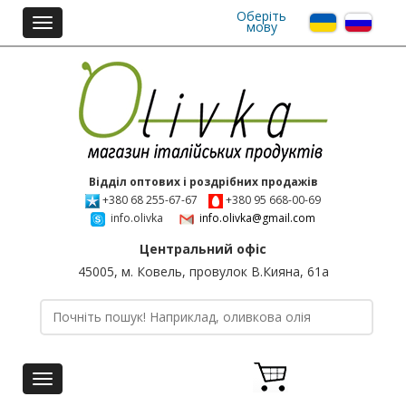
Оберіть
Toggle
мову
navigation
Відділ оптових і роздрібних продажів
+380 68 255-67-67
+380 95 668-00-69
info.olivka
info.olivka@gmail.com
Центральний офіс
45005, м. Ковель, провулок В.Кияна, 61а
Toggle
navigation