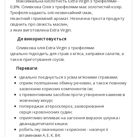
Максимальна кислотність Extra Virgin з трюфелями -
0,8%. Оливкова Олія з трюфелями має золотистий колір.
Трюфеля надають олії незвичайний смак,
пікантний і приємний аромат. Незначна гіркота продукту
свідчить про свіжість маслин,
з яких виготовлена Extra Virgin.
Де
використовується
Оливкова олія Extra Virgin з трюфелями
ідеально підходить для страв з м'яса, заправки салатів, а
також приготування соусів.
Переваги
ідеально поєднується з усіма м'ясними стравами;
сприяє поліпшенню обміну речовин, а також повному
засвоєнню корисних компонентів їжі;
є превентивним засобом проти утворення каменів в
жовчному міхурі;
попереджає атеросклероз, захворювання
серця і кровоносних судин;
сприятливо впливає на загоєння виразок шлунка і
дванадцятипалої кишки;
робить їжу смачнішою і корисною - насичує її
вітамінами А, Е, К, В4;