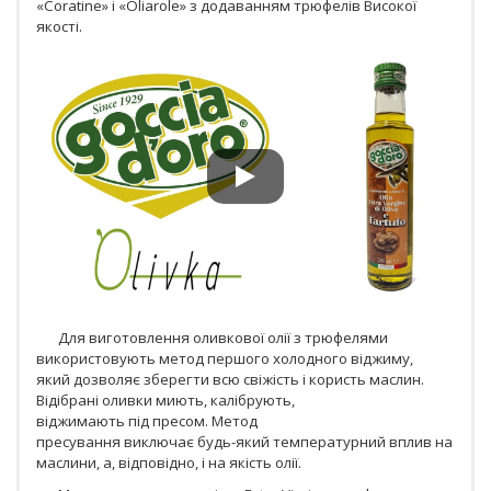
«Сoratine» і «Oliarole» з додаванням трюфелів Високої
якості.
Для виготовлення оливкової олії з трюфелями
використовують метод першого холодного віджиму,
який дозволяє зберегти всю свіжість і користь маслин.
Відібрані оливки миють, калібрують,
віджимають під пресом. Метод
пресування виключає будь-який температурний вплив на
маслини, а, відповідно, і на якість олії.