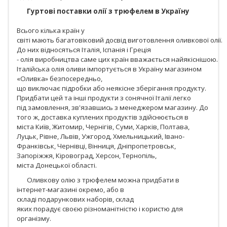
Гуртові поставки олії з трюфелем в Україну
Всього кілька країн у
світі мають багатовіковий досвід виготовлення оливкової олії.
До них відносяться Італія, Іспанія і Греція
- олія виробництва саме цих країн вважається найякіснішою.
Італійська олія оливи імпортується в Україну магазином
«Оливка» безпосередньо,
що виключає підробки або неякісне зберігання продукту.
Придбати цей та інші продукти з сонячної Італії легко
під замовлення, зв'язавшись з менеджером магазину. До
того ж, доставка куплених продуктів здійснюється в
міста Київ, Житомир, Чернігів, Суми, Харків, Полтава,
Луцьк, Рівне, Львів, Ужгород, Хмельницький, Івано-
Франківськ, Чернівці, Вінниця, Дніпропетровськ,
Запоріжжя, Кіровоград, Херсон, Тернопіль,
міста Донецької області.
Оливкову олію з трюфелем можна придбати в
інтернет-магазині окремо, або в
складі подарункових наборів, склад
яких порадує своєю різноманітністю і користю для
організму.