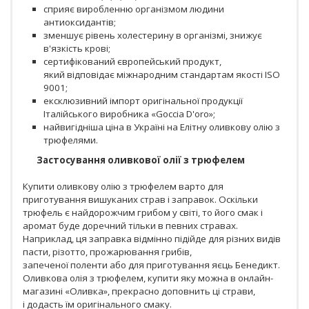
сприяє виробленню організмом людини
антиоксидантів;
зменшує рівень холестерину в організмі, знижує
в'язкість крові;
сертифікований європейський продукт,
який відповідає міжнародним стандартам якості ISO
9001;
ексклюзивний імпорт оригінальної продукції
Італійського виробника «Goccia D'oro»;
найвигідніша ціна в Україні на Елітну оливкову олію з
трюфелями.
Застосування оливкової олії з трюфелем
Купити оливкову олію з трюфелем варто для
приготування вишуканих страв і заправок. Оскільки
трюфель є найдорожчим грибом у світі, то його смак і
аромат буде доречний тільки в певних стравах.
Наприклад, ця заправка відмінно підійде для різних видів
пасти, різотто, прожарювання грибів,
запеченої поленти або для приготування яєць Бенедикт.
Оливкова олія з трюфелем, купити яку можна в онлайн-
магазині «Оливка», прекрасно доповнить ці страви,
і додасть їм оригінального смаку.