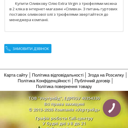
Купити Оливкову Олію Extra Virgin з трюфелями можна
в 2 кліка в інтернет-магазині «Оливка». З питань гуртових
поставок оливкової олії з трюфелями звертайтеся до
менеджера компанії.
ЗАМОВИТИ ДЗВІНОК
Карта сайту
Політика відповідальності
Згода на Розсилку
Політика Конфіденційності
Публічний договір
Політика повернення товару
ТОВ "Укртрейд", ЕДРПОУ 40354330
Всі права захищені
© 2013-2026 Компанія «Укртрейд»
Графік роботи Call-центру
У будні дні з 8 до 21