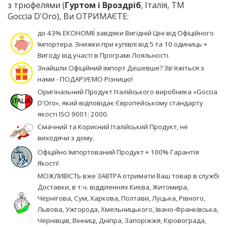
з трюфелями (
Гуртом і Вроздріб
, Італія, TM
Goccia D'Oro), Ви ОТРИМАЄТЕ:
до 43% ЕКОНОМІЇ завдяки Вигідній Ціні від Офіційного
Імпортера. Знижки при купівлі від 5 та 10 одиниць +
Вигоду від участі в Програмі Лояльності.
Знайшли Офіційний імпорт Дешевше? Зв'яжіться з
нами - ПОДАРУЄМО Різницю!
Оригінальний Продукт Італійського виробника «Goccia
D'Oro», який відповідає Європейському стандарту
якості ISO 9001: 2000.
Смачний та Корисний Італійський Продукт, не
виходячи з дому.
Офіційно Імпортований Продукт + 100% Гарантія
Якості!
МОЖЛИВІСТЬ вже ЗАВТРА отримати Ваш товар в службі
Доставки, в т.ч. відділеннях Києва, Житомира,
Чернігова, Сум, Харкова, Полтави, Луцька, Рівного,
Львова, Ужгорода, Хмельницького, Івано-Франківська,
Чернівців, Вінниці, Дніпра, Запоріжжя, Кіровограда,