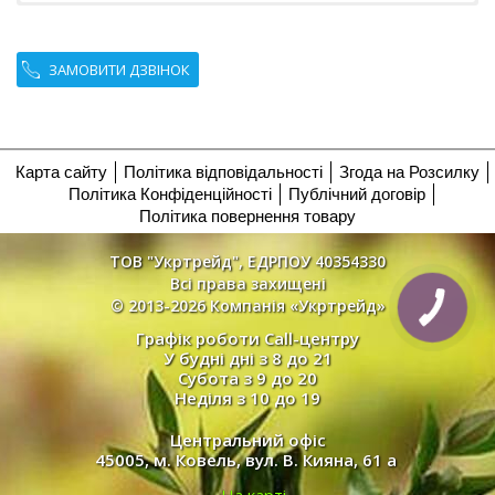
ЗАМОВИТИ ДЗВІНОК
Карта сайту
Політика відповідальності
Згода на Розсилку
Політика Конфіденційності
Публічний договір
Політика повернення товару
ТОВ "Укртрейд", ЕДРПОУ 40354330
Всі права захищені
© 2013-2026 Компанія «Укртрейд»
Графік роботи Call-центру
У будні дні з 8 до 21
Субота з 9 до 20
Неділя з 10 до 19
Центральний офіс
45005, м. Ковель, вул. В. Кияна, 61 а
На карті