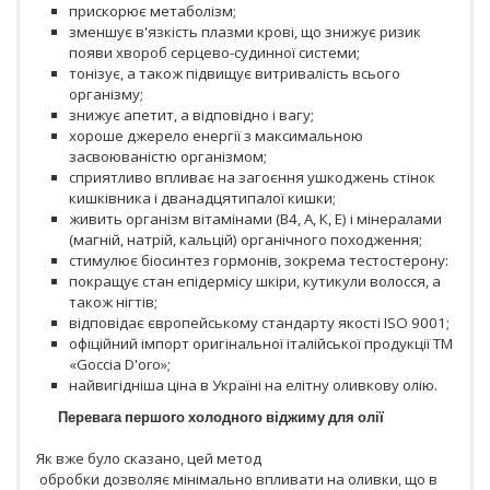
прискорює метаболізм;
зменшує в'язкість плазми крові, що знижує ризик
появи хвороб серцево-судинної системи;
тонізує, а також підвищує витривалість всього
організму;
знижує апетит, а відповідно і вагу;
хороше джерело енергії з максимальною
засвоюваністю організмом;
сприятливо впливає на загоєння ушкоджень стінок
кишківника і дванадцятипалої кишки;
живить організм вітамінами (В4, А, К, Е) і мінералами
(магній, натрій, кальцій) органічного походження;
стимулює біосинтез гормонів, зокрема тестостерону:
покращує стан епідермісу шкіри, кутикули волосся, а
також нігтів;
відповідає європейському стандарту якості ISO 9001;
офіційний імпорт оригінальної італійської продукції ТМ
«Goccia D'oro»;
найвигідніша ціна в Україні на елітну оливкову олію.
Перевага першого холодного віджиму для олії
Як вже було сказано, цей метод
обробки дозволяє мінімально впливати на оливки, що в