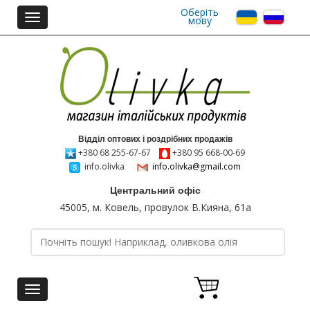
Оберіть
Toggle
мову
navigation
Відділ оптових і роздрібних продажів
+380 68 255-67-67
+380 95 668-00-69
info.olivka
info.olivka@gmail.com
Центральний офіс
45005, м. Ковель, провулок В.Кияна, 61а
Toggle
navigation