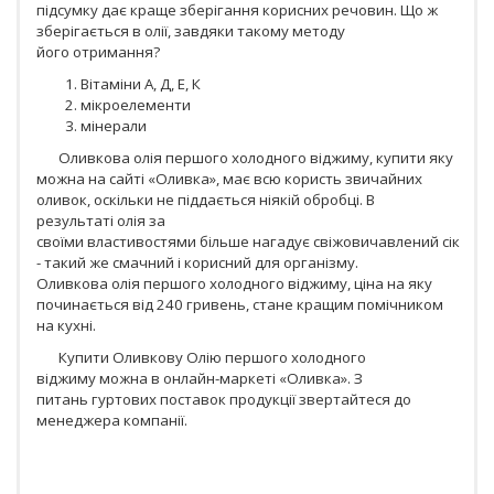
підсумку дає краще зберігання корисних речовин. Що ж
зберігається в олії, завдяки такому методу
його отримання?
Вітаміни А, Д, Е, К
мікроелементи
мінерали
Оливкова олія першого холодного віджиму, купити яку
можна на сайті «Оливка», має всю користь звичайних
оливок, оскільки не піддається ніякій обробці. В
результаті олія за
своїми властивостями більше нагадує свіжовичавлений сік
- такий же смачний і корисний для організму.
Оливкова олія першого холодного віджиму, ціна на яку
починається від 240 гривень, стане кращим помічником
на кухні.
Купити Оливкову Олію першого холодного
віджиму можна в онлайн-маркеті «Оливка». З
питань гуртових поставок продукції звертайтеся до
менеджера компанії.