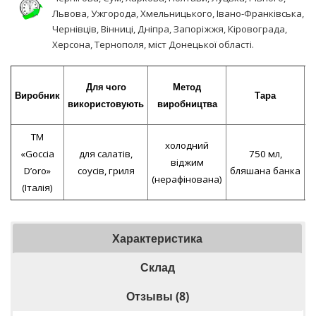
Львова, Ужгорода, Хмельницького, Івано-Франківська,
Чернівців, Вінниці, Дніпра, Запоріжжя, Кіровограда,
Херсона, Тернополя, міст Донецької області.
В
Для чого
Метод
Виробник
Тара
б
використовують
виробництва
(
ТМ
холодний
з
«Goccia
для салатів,
750 мл,
віджим
D’oro»
соусів, гриля
бляшана банка
(нерафінована)
(Італія)
Характеристика
Склад
Отзывы (8)