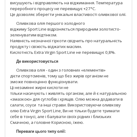
висушують і відправляють на віджимання. Температура
переробного процесу не перевищує +27°С.
Це дозволяє зберегти унікальні властивості оливкової олії.
Оливкова олія першого холодного
віджиму Sport Line відрізняється природним золотисто-
зеленуватим відтінком.
Наявність незначної гіркоти свідчить про натуральність
продукту і свіжість віджатих маслин.
Кислотність Extra Virgin Sport Line не перевищує 0,8%.
Де використовується
Оливкова олія - один з головних «елементів»
дієти спортсменів, тому що без жирів організм не
зможе повноцінно функціонувати.
Ці незамінні жирні кислоти не
тільки насичують і живлять організм, але й є натуральною
«змазкою» для суглобів і хрящів. Олію можна додавати в
салати, соуси та інші страви. Використовуючи оливкову
олію Extra Virgin Sport Line, Ви не тільки будете тримати
себе в тонусі, але і балувати своїх рідних і близьких
Смачною, а головне Корисною, їжею.
Переваги цього типу олії: