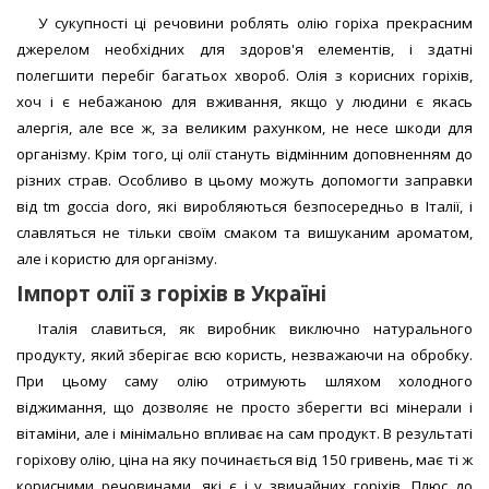
У сукупності ці речовини роблять олію горіха прекрасним
джерелом необхідних для здоров'я елементів, і здатні
полегшити перебіг багатьох хвороб. Олія з корисних горіхів,
хоч і є небажаною для вживання, якщо у людини є якась
алергія, але все ж, за великим рахунком, не несе шкоди для
організму. Крім того, ці олії стануть відмінним доповненням до
різних страв. Особливо в цьому можуть допомогти заправки
від tm goccia doro, які виробляються безпосередньо в Італії, і
славляться не тільки своїм смаком та вишуканим ароматом,
але і користю для організму.
Імпорт олії з горіхів в Україні
Італія славиться, як виробник виключно натурального
продукту, який зберігає всю користь, незважаючи на обробку.
При цьому саму олію отримують шляхом холодного
віджимання, що дозволяє не просто зберегти всі мінерали і
вітаміни, але і мінімально впливає на сам продукт. В результаті
горіхову олію, ціна на яку починається від 150 гривень, має ті ж
корисними речовинами, які є і у звичайних горіхів. Плюс до