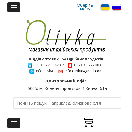
Оберіть
Toggle
мову
navigation
Відділ оптових і роздрібних продажів
+380 68 255-67-67
+380 95 668-00-69
info.olivka
info.olivka@gmail.com
Центральний офіс
45005, м. Ковель, провулок В.Кияна, 61а
Toggle
navigation