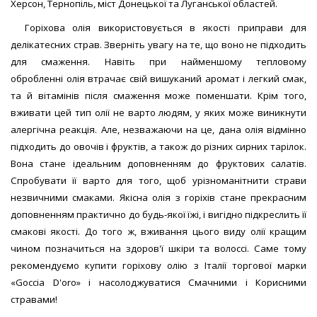
Херсон, Тернопіль, міст Донецької та Луганської областей.
Горіхова олія використовується в якості приправи для
делікатесних страв. Зверніть увагу на те, що воно не підходить
для смаження. Навіть при найменшому тепловому
обробленні олія втрачає свій вишуканий аромат і легкий смак,
та й вітамінів після смаження може поменшати. Крім того,
вживати цей тип олії не варто людям, у яких може виникнути
алергічна реакція. Але, незважаючи на це, дана олія відмінно
підходить до овочів і фруктів, а також до різних сирних тарілок.
Вона стане ідеальним доповненням до фруктових салатів.
Спробувати її варто для того, щоб урізноманітнити страви
незвичними смаками. Якісна олія з горіхів стане прекрасним
доповненням практично до будь-якої їжі, і вигідно підкреслить її
смакові якості. До того ж, вживання цього виду олії кращим
чином позначиться на здоров'ї шкіри та волоссі. Саме тому
рекомендуємо купити горіхову олію з Італії торгової марки
«Goccia D'oro» і насолоджуватися Смачними і Корисними
стравами!