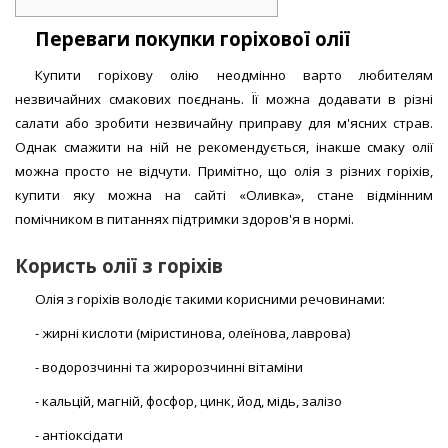
Переваги покупки горіхової олії
Купити горіхову олію неодмінно варто любителям
незвичайних смакових поєднань. Її можна додавати в різні
салати або зробити незвичайну приправу для м'ясних страв.
Однак смажити на ній не рекомендується, інакше смаку олії
можна просто не відчути. Примітно, що олія з різних горіхів,
купити яку можна на сайті «Оливка», стане відмінним
помічником в питаннях підтримки здоров'я в нормі.
Користь олії з горіхів
Олія з горіхів володіє такими корисними речовинами:
- жирні кислоти (міристинова, олеїнова, лаврова)
- водорозчинні та жиророзчинні вітаміни
- кальцій, магній, фосфор, цинк, йод, мідь, залізо
- антіоксідати