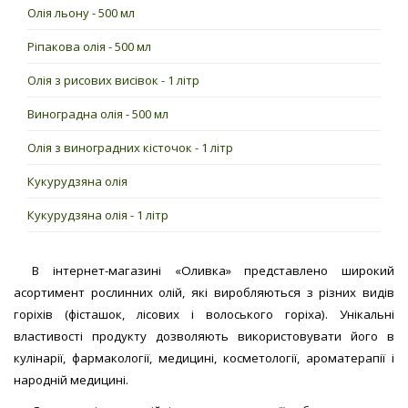
Олія льону - 500 мл
Ріпакова олія - 500 мл
Олія з рисових висівок - 1 літр
Виноградна олія - 500 мл
Олія з виноградних кісточок - 1 літр
Кукурудзяна олія
Кукурудзяна олія - 1 літр
В інтернет-магазині «Оливка» представлено широкий
асортимент рослинних олій, які виробляються з різних видів
горіхів (фісташок, лісових і волоського горіха). Унікальні
властивості продукту дозволяють використовувати його в
кулінарії, фармакології, медицині, косметології, ароматерапії і
народній медицині.