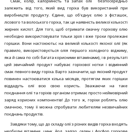
Смак, колір, калорійність та запах олії безпосередньо
залежить від того, який вид горіха був використаний при
виробництві продукту. Єдине, що об'єднує олію з фісташок,
лісового та волоського горіха, так це наявність великої кількості
жирних кислот. Для того, щоб отримати смачну горіхову олію
необхідно використовувати тільки зрілі і вже трохи пролежані
горішки. Вони настоюютьс на великій кількості якісної олії (як
правило, використовується олія першого холодного віджиму,
яка й сама по собі багата корисними вітамінами), і в результаті
цей звичайний продукт набуває горіхової нотки і відмінний
смак певного виду горіха. Варто зазначити, що якісний продукт
повинен настоюватися кілька місяців, протягом яких горішки
віддадуть олії всю свою користь. Зважаючи на таке
поєднання олії та горіхів організм отримає просто неймовірний
заряд корисних компонентів! До того ж, горіхи роблять олію
смачною, тому її можна спробувати любителям незвичайних
поєднань продуктів.
Завдяки тому, що до складу олії з різних видів горіха входять
необхідні вітаміни, цинк, йод, залізо, селен і фосфор горіхове