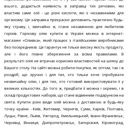
всього, додається наявність в заправці тих речовин, які
властиві саме олії - це різні кислоти, які є незамінними для
організму. Ця заправка прекрасно доповнить практично будь-
яку страву, і, звичайно ж, стане незамінною для любителів
горіхів. Горіхову олію купити в Україні можна в інтернет-
магазині «Оливка», який працює з італійськими виробниками
без посередників. Це гарантує не тільки високу якість продукту,
але і його повне збереження за всіма правилами. В
результаті олія не втрачає корисних властивостей на шляху до
Вашого столу. На сайті можна робити покупки, як оптом, так і в
роздріб, що зручно і для тих, хто тільки хоче спробувати
незвичайну олію, і для тих, хто готовий використовувати її у
великих кількостях. До того ж, придбати її можна і окремо, і в
складі продуктових наборів, що стане відмінним подарунком на
свята. Купити різні види олій можна з доставкою в будь-яку
точку країни - Київ, Житомир, Чернігів, Суми, Харків, Полтава,
Луцьк, Рівне, Львів, Ужгород, Хмельницький, Івано-Франківськ,
Чернівці, Вінниця, Дніпропетровськ, Запоріжжя, Кіровоград,