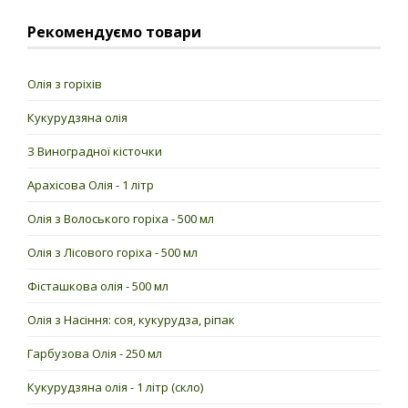
Немає в наявності
Рекомендуємо товари
Код товару:
3199
ЗАМОВИТИ!
Олія з горіхів
Виробник:
ТМ «Goccia D’oro» (Італія)
Для чого використовують:
для приготування соусів,
Кукурудзяна олія
майонезів, заправки салатів, застосування в косметології
З Виноградної кісточки
Метод виробництва:
холодний віджим (нерафінована)
Тара:
500 мл, пляшка (скло)
Арахісова Олія - 1 літр
5
10 відгуків
/5
Олія з Волоського горіха - 500 мл
В наявності
Олія з Лісового горіха - 500 мл
Фісташкова олія - 500 мл
ЗАМОВИТИ!
Олія з Насіння: соя, кукурудза, ріпак
Гарбузова Олія - 250 мл
Кукурудзяна олія - 1 літр (скло)