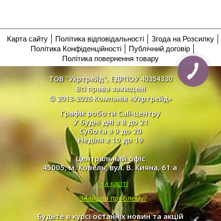
Карта сайту
Політика відповідальності
Згода на Розсилку
Політика Конфіденційності
Публічний договір
Політика повернення товару
ТОВ "Укртрейд", ЕДРПОУ 40354330
Всі права захищені
© 2013-2026 Компанія «Укртрейд»
Графік роботи Call-центру
У будні дні з 8 до 21
Субота з 9 до 20
Неділя з 10 до 19
Центральний офіс
45005, м. Ковель, вул. В. Кияна, 61 а
На карті
Знайшли проблему?
Будьте в курсі останніх новин та акцій