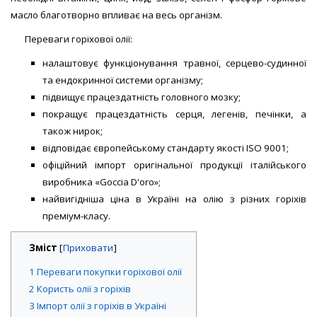
масло благотворно впливає на весь організм.
Переваги горіхової олії:
налаштовує функціонування травної, серцево-судинної
та ендокринної системи організму;
підвищує працездатність головного мозку;
покращує працездатність серця, легенів, печінки, а
також нирок;
відповідає європейському стандарту якості ISO 9001;
офіційний імпорт оригінальної продукції італійського
виробника «Goccia D'oro»;
найвигідніша ціна в Україні на олію з різних горіхів
преміум-класу.
Зміст
[
]
1
Переваги покупки горіхової олії
2
Користь олії з горіхів
3
Імпорт олії з горіхів в Україні