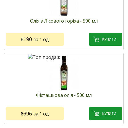
Код товару:
1256
Виробник:
ТМ «Goccia D’oro» (Італія)
ля чого використовують:
для заправки салатів,
Олія з Лісового горіха - 500 мл
застосування в народній медицині, косметології
Метод виробництва:
холодний віджим (нерафінована)
Тара:
500 мл, пляшка (скло)
₴190
за 1 од
5
8 відгуків
/5
Немає в наявності
ЗАМОВИТИ!
Код товару:
1928
Виробник:
ТМ «Goccia D’oro» (Італія)
Для чого використовують:
для приготування соусів,
Фісташкова олія - 500 мл
випічки, заправки салатів, страв з м'яса, риби
застосування в косметології
Метод виробництва:
холодний віджим (нерафінована)
₴396
за 1 од
Тара:
500 мл, пляшка (скло)
5
9 відгуків
/5