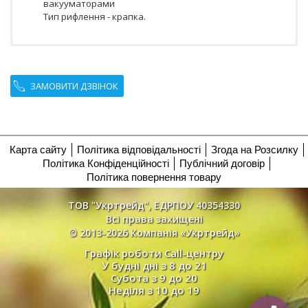
вакууматорами
Тип рифлення - крапка.
ЗАМОВИТИ ДЗВІНОК
Карта сайту
Політика відповідальності
Згода на Розсилку
Політика Конфіденційності
Публічний договір
Політика повернення товару
ТОВ "Укртрейд", ЕДРПОУ 40354330
Всі права захищені
© 2013-2026 Компанія «Укртрейд»
Графік роботи Call-центру
У будні дні з 8 до 21
Субота з 9 до 20
Неділя з 10 до 19