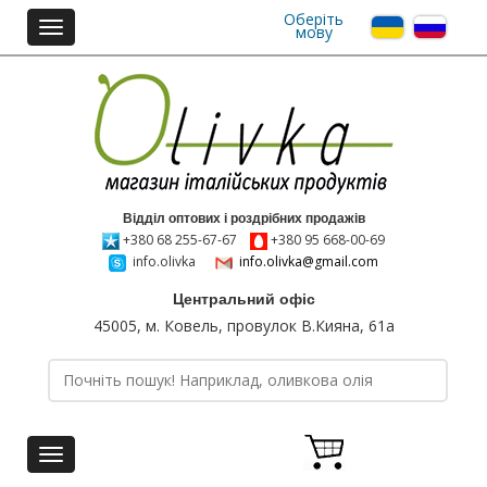
Оберіть
Toggle
мову
navigation
Відділ оптових і роздрібних продажів
+380 68 255-67-67
+380 95 668-00-69
info.olivka
info.olivka@gmail.com
Центральний офіс
45005, м. Ковель, провулок В.Кияна, 61а
Toggle
navigation