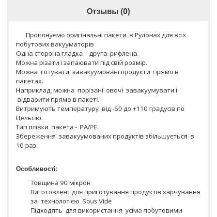
Отзывы (0)
Пропонуємо оригінальні пакети в Рулонах для всіх
побутових вакууматорів
Одна сторона гладка – друга рифлена.
Можна різати і запаювати під свій розмір.
Можна готувати завакуумовані продукти прямо в
пакетах.
Наприклад, можна порізані овочі завакуумувати і
відварити прямо в пакеті.
Витримують температуру від -50 до +110 градусів по
Цельсію.
Тип плівки пакета - PA/PE.
Збереження завакуумованих продуктів збільшується в
10 раз.
Особливості
:
Товщина 90 мікрон
Виготовлені для приготування продуктів харчування
за технологією Sous Vide
Підходять для використання усіма побутовими