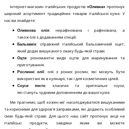
Інтернет-магазин італійських продуктів
«Оливка»
пропонує
широкий асортимент традиційних товарів італійської кухні. У
нас ви знайдете:
Оливкова
олія
: нерафінована і рафінована, а
також олії з додаванням спецій.
Бальзамік
: справжній італійський бальзамічний оцет,
який додає вишуканого смаку будь-якій страві.
Оцти
: різноманітні види оцтів для маринування та
приготування.
Рослинні
олії
: олії з різних рослин, які можуть бути
використані як в кулінарії, так і для косметичних цілей.
Соуси
песто
: класичні та оригінальні соуси,
які стануть чудовим доповненням до вашої кухні.
Ми прагнемо, щоб кожен міг насолоджуватися вишуканими
та корисними для здоров'я заправками, які додають особливий
смак будь-якій страві. Для цього наш сайт пропонує акції на
італійські продукти, завдяки яким ви можете