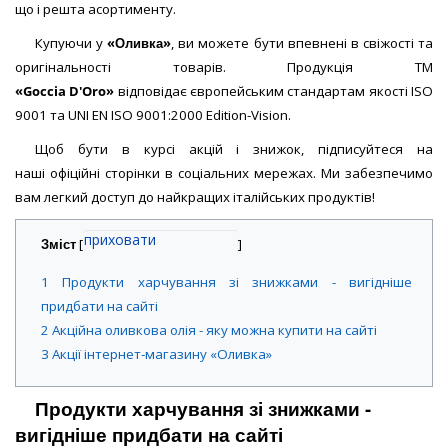
що і решта асортименту.
Купуючи у
«Оливка»
, ви можете бути впевнені в свіжості та
оригінальності товарів. Продукція ТМ
«
Goccia
D'Oro
»
відповідає європейським стандартам якості ISO
9001 та UNI EN ISO 9001:2000 Edition-Vision.
Щоб бути в курсі акцій і знижок, підписуйтеся на
наші офіційні сторінки в соціальних мережах. Ми забезпечимо
вам легкий доступ до найкращих італійських продуктів!
Зміст
[
]
1
Продукти харчування зі знижками - вигідніше
придбати на сайті
2
Акційна оливкова олія - яку можна купити на сайті
3 Акції інтернет-магазину «Оливка»
Продукти харчування зі знижками -
вигідніше придбати на сайті