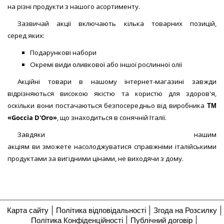
на різні продукти з нашого асортименту.
Зазвичай акції включають кілька товарних позицій,
серед яких:
Подарункові набори
Окремі види оливкової або іншої рослинної олії
Акційні товари в нашому інтернет-магазині завжди
відрізняються високою якістю та користю для здоров'я,
оскільки вони постачаються безпосередньо від виробника
ТМ
«
Goccia
D
'
Oro
»
, що знаходиться в сонячній Італії.
Завдяки нашим
акціям ви зможете насолоджуватися справжніми італійськими
продуктами за вигідними цінами, не виходячи з дому.
Карта сайту
Політика відповідальності
Згода на Розсилку
Політика Конфіденційності
Публічний договір