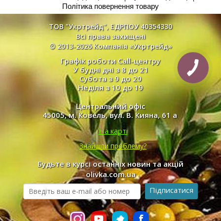
Політика повернення товару
ТОВ "Укртрейд", ЕДРПОУ 40354330
Всі права захищені
© 2013-2026 Компанія «Укртрейд»
Графік роботи Call-центру
У будні дні з 8 до 21
Субота з 9 до 20
Неділя з 10 до 19
Центральний офіс
45005, м. Ковель, вул. В. Кияна, 61 а
На карті
Знайшли проблему?
Будьте в курсі останніх новин та акцій
olivka.com.ua