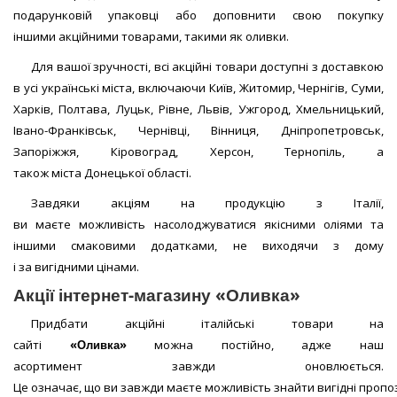
подарунковій упаковці або доповнити свою покупку
іншими акційними товарами, такими як оливки.
Для вашої зручності, всі акційні товари доступні з доставкою
в усі українські міста, включаючи Київ, Житомир, Чернігів, Суми,
Харків, Полтава, Луцьк, Рівне, Львів, Ужгород, Хмельницький,
Івано-Франківськ, Чернівці, Вінниця, Дніпропетровськ,
Запоріжжя, Кіровоград, Херсон, Тернопіль, а
також міста Донецької області.
Завдяки акціям на продукцію з Італії,
ви маєте можливість насолоджуватися якісними оліями та
іншими смаковими додатками, не виходячи з дому
і за вигідними цінами.
Акції інтернет-магазину «Оливка»
Придбати акційні італійські товари на
сайті
«Оливка»
можна постійно, адже наш
асортимент завжди оновлюється.
Це означає, що ви завжди маєте можливість знайти вигідні пропоз