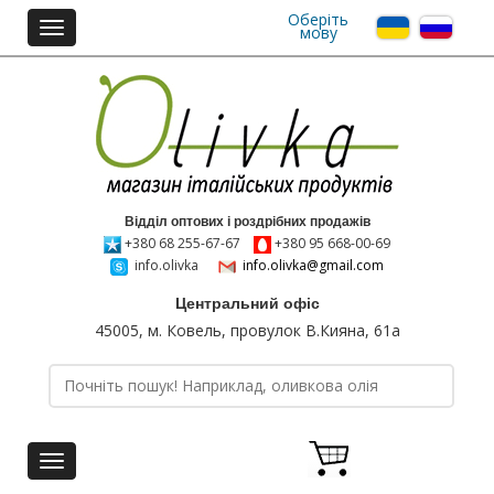
Оберіть
Toggle
мову
navigation
Відділ оптових і роздрібних продажів
+380 68 255-67-67
+380 95 668-00-69
info.olivka
info.olivka@gmail.com
Центральний офіс
45005, м. Ковель, провулок В.Кияна, 61а
Toggle
navigation