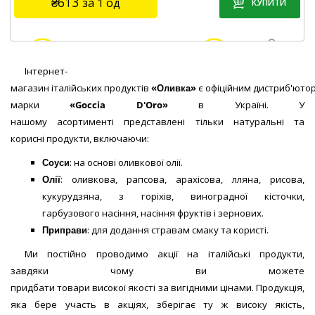
₴613
за 1 од
Метод виробництва:
першого холодного віджиму
(нерафінована)
5
6 відгуків
/5
В наявності
Інтернет-
магазин італійських продуктів
«Оливка»
є офіційним дистриб'юто
Код товару:
0052
марки
«
Goccia
D'Oro
»
в Україні. У
Виробник:
ТМ «Goccia D’oro» (Італія)
ЗАМОВИТИ!
нашому асортименті представлені тільки натуральні та
Для чого використовують:
для смаження, випічки,
корисні продукти, включаючи:
приготування соусів, застосовується в косметології
Метод виробництва:
холодний віджим (нерафінована)
Соуси
: на основі оливкової олії.
Тара:
1 л, скляна пляшка
Олії
: оливкова, рапсова, арахісова, лляна, рисова,
5
14 відгуків
кукурудзяна, з горіхів, виноградної кісточки,
/5
гарбузового насіння, насіння фруктів і зернових.
В наявності
Приправи
: для додання стравам смаку та користі.
Ми постійно проводимо акції на італійські продукти,
ЗАМОВИТИ!
завдяки чому ви можете
придбати товари високої якості за вигідними цінами. Продукція,
яка бере участь в акціях, зберігає ту ж високу якість,